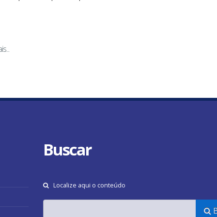
s...
Buscar
Localize aqui o conteúdo
B