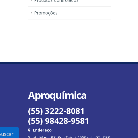
Produtos Controlados
Promoções
Aproquímica
(55) 3222-8081
(55) 98428-9581
Endereço:
uscar
Santa Maria-RS Rua Tuiuti, 1559 sala 02 - CEP