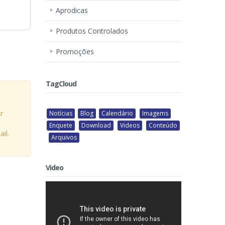
Aprodicas
Produtos Controlados
Promoções
TagCloud
r
Notícias
Blog
Calendário
Imagems
Enquete
Download
Videos
Conteúdo
il.
Arquivos
Video