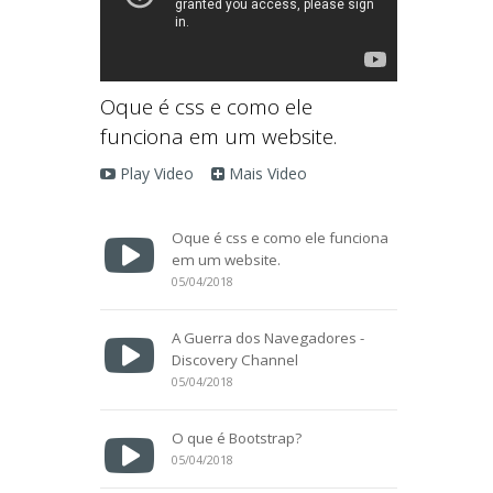
Oque é css e como ele
funciona em um website.
Play Video
Mais Video
Oque é css e como ele funciona
em um website.
05/04/2018
A Guerra dos Navegadores -
Discovery Channel
05/04/2018
O que é Bootstrap?
05/04/2018