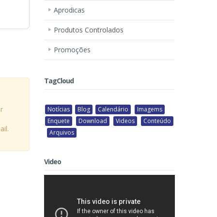
Aprodicas
Produtos Controlados
Promoções
TagCloud
r
Notícias
Blog
Calendário
Imagems
Enquete
Download
Videos
Conteúdo
il.
Arquivos
Video