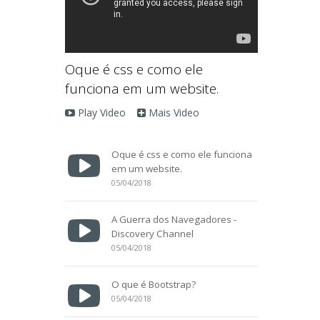
Oque é css e como ele
funciona em um website.
Play Video
Mais Video
Oque é css e como ele funciona
em um website.
05/04/2018
A Guerra dos Navegadores -
Discovery Channel
05/04/2018
O que é Bootstrap?
05/04/2018