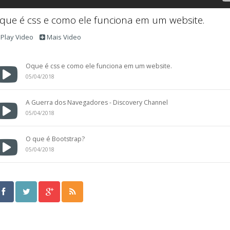
que é css e como ele funciona em um website.
Play Video
Mais Video
Oque é css e como ele funciona em um website.
05/04/2018
A Guerra dos Navegadores - Discovery Channel
05/04/2018
O que é Bootstrap?
05/04/2018