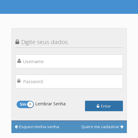
Digite seus dados.
Lembrar Senha
Entar
Esqueci minha senha
Quero me cadastrar